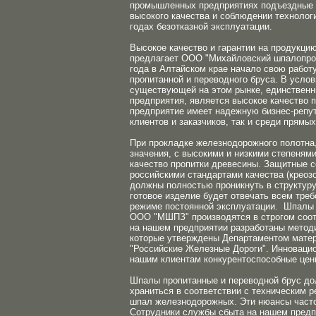
промышленных предприятиях подъездные п
высокого качества и соблюдении технологи
годах безотказной эксплуатации.
Высокое качество и гарантии на продукци
предлагает ООО "Михайловский шпалопроп
года в Алтайском крае начало свою работ
пропитанной и переводного бруса. В услов
существующей на этом рынке, единствен
предприятия, является высокое качество 
предприятие имеет надежную бизнес-репу
клиентов и заказчиков, так и среди прямых
При прокладке железнодорожного полотна
значения, с высокими и низкими степенями
качество пропитки древесины. Защитные 
российскими стандартами качества (креоз
должны полностью проникнуть в структуру
готовое изделие будет отвечать всем треб
режиме постоянной эксплуатации. Шпалы 
ООО "МШПЗ" производятся в строгом соотв
на нашем предприятии разработаны методи
которые утверждены Департаментом матер
"Российские Железные Дороги". Инноваци
нашим клиентам конкурентоспособные цен
Шпалы пропитанные и переводной брус до
храниться в соответствии с техническим 
шпал железнодорожных. Эти нюансы часто
Сотрудники службы сбыта на нашем предп