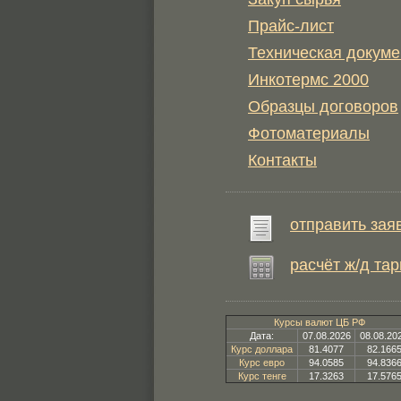
Прайс-лист
Техническая докуме
Инкотермс 2000
Образцы договоров
Фотоматериалы
Контакты
отправить зая
расчёт ж/д та
Курсы валют ЦБ РФ
Дата:
07.08.2026
08.08.20
Курс доллара
81.4077
82.166
Курс евро
94.0585
94.836
Курс тенге
17.3263
17.576