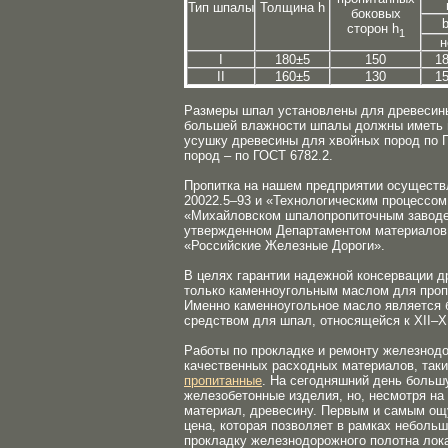
Тип шпалы
Толщина h
боковых
сторон h
1
н
I
180±5
150
1
II
160±5
130
1
Размеры шпал установлены для древесины
большей влажности шпалы должны иметь п
усушку древесины для хвойных пород по Г
пород – по ГОСТ 6782.2.
Пропитка на нашем предприятии осуществ
20022.5–93 и «Технологическим процессо
«Михайловском шпалопропиточным заводе»
утвержденном Департаментом материалов
«Российские Железные Дороги».
В целях гарантии надежной консервации 
только каменноугольным маслом для проп
Именно каменноугольное масло является
средством для шпал, относящейся к XII–X
Работы по прокладке и ремонту железнод
качественных расходных материалов, так
пропитанные
. На сегодняшний день больш
железобетонные изделия, но, несмотря на 
материал, древесину. Первым и самым о
цена, которая позволяет в рамках небол
прокладку железнодорожного полотна лока