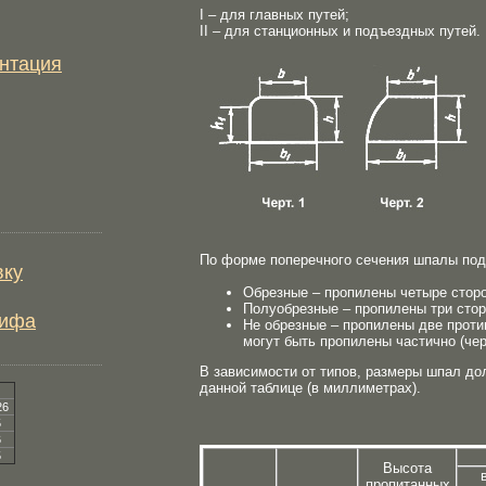
I – для главных путей;
II – для станционных и подъездных путей.
нтация
По форме поперечного сечения шпалы под
вку
Обрезные – пропилены четыре сторон
Полуобрезные – пропилены три сторо
рифа
Не обрезные – пропилены две проти
могут быть пропилены частично (черт
В зависимости от типов, размеры шпал до
данной таблице (в миллиметрах).
26
5
6
5
Высота
пропитанных