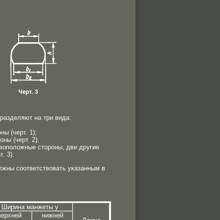
разделяют на три вида:
ы (черт. 1);
ны (черт. 2);
воположные стороны, две другие
. 3).
лжны соответствовать указанным в
Ширина манжеты y
верхней
нижней