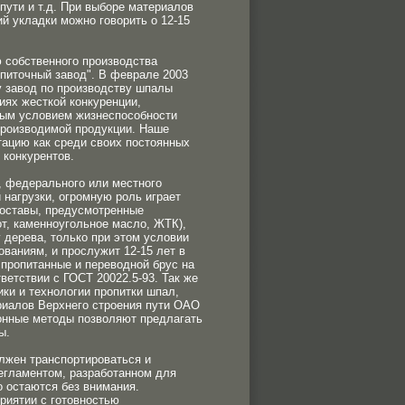
ути и т.д. При выборе материалов
й укладки можно говорить о 12-15
ю собственного производства
иточный завод". В феврале 2003
у завод по производству шпалы
иях жесткой конкуренции,
ным условием жизнеспособности
производимой продукции. Наше
тацию как среди своих постоянных
 конкурентов.
, федерального или местного
 нагрузки, огромную роль играет
составы, предусмотренные
от, каменноугольное масло, ЖТК),
 дерева, только при этом условии
ованиям, и прослужит 12-15 лет в
пропитанные и переводной брус на
етствии с ГОСТ 20022.5-93. Так же
ки и технологии пропитки шпал,
иалов Верхнего строения пути ОАО
онные методы позволяют предлагать
ы.
лжен транспортироваться и
регламентом, разработанном для
 остаются без внимания.
риятии с готовностью