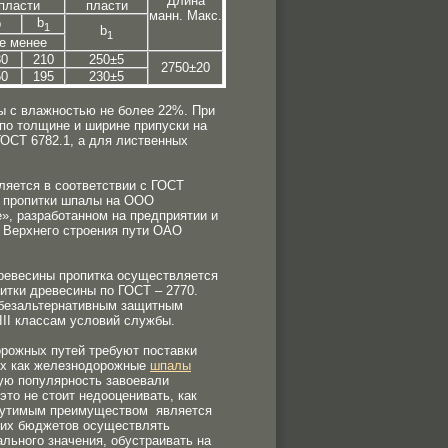
Длина
пласти
пласти
манн. Макс.
b
b
1
b
1
е менее
80
210
250±5
2750±20
50
195
230±5
 с влажностью не более 22%. При
о толщине и ширине припуски на
ОСТ 6782.1, а для лиственных
ляется в соответствии с ГОСТ
м пропитки шпалы на ООО
, разработанном на предприятии и
 Верхнего строения пути ОАО
древесины пропитка осуществляется
итки древесины по ГОСТ – 2770.
 безальтернативным защитным
III классам условий службы.
орожных путей требуют поставки
их как железнодорожные
шпалы
ую популярность завоевали
это не стоит недооценивать, как
щутимым преимуществом является
ьших бюджетов осуществлять
льного значения, обустраивать на