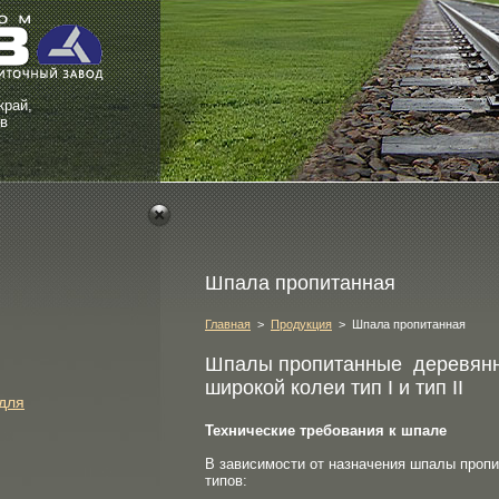
край,
6в
Шпала пропитанная
Главная
>
Продукция
> Шпала пропитанная
Шпалы пропитанные деревянн
широкой колеи тип I и тип II
для
Технические требования к шпале
В зависимости от назначения шпалы проп
типов: